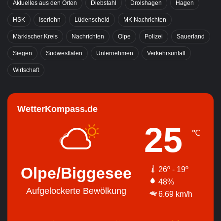
Aktuelles aus den Orten
Diebstahl
Drolshagen
Hagen
HSK
Iserlohn
Lüdenscheid
MK Nachrichten
Märkischer Kreis
Nachrichten
Olpe
Polizei
Sauerland
Siegen
Südwestfalen
Unternehmen
Verkehrsunfall
Wirtschaft
WetterKompass.de
25
℃
Olpe/Biggesee
26º - 19º
48%
Aufgelockerte Bewölkung
6.69 km/h