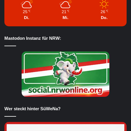
25
21
26
℃
℃
℃
Di.
Mi.
Do.
Mastodon Instanz für NRW:
Wer steckt hinter SüWeNa?