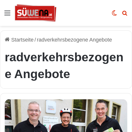
Auswahl
Skin u
Vo
Startseite
/
radverkehrsbezogene Angebote
radverkehrsbezogen
e Angebote