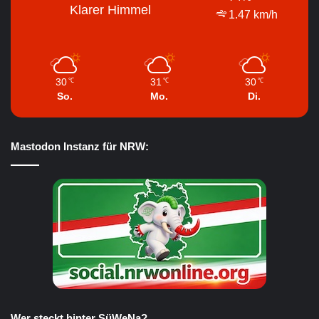
Klarer Himmel
1.47 km/h
30
31
30
℃
℃
℃
So.
Mo.
Di.
Mastodon Instanz für NRW:
Wer steckt hinter SüWeNa?