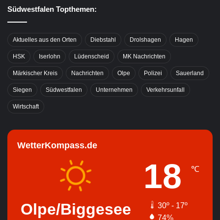
Südwestfalen Topthemen:
Aktuelles aus den Orten
Diebstahl
Drolshagen
Hagen
HSK
Iserlohn
Lüdenscheid
MK Nachrichten
Märkischer Kreis
Nachrichten
Olpe
Polizei
Sauerland
Siegen
Südwestfalen
Unternehmen
Verkehrsunfall
Wirtschaft
WetterKompass.de
18
℃
Olpe/Biggesee
30º - 17º
74%