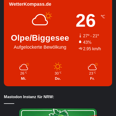
WetterKompass.de
26
℃
Olpe/Biggesee
27º - 21º
43%
Aufgelockerte Bewölkung
2.95 km/h
26
30
23
℃
℃
℃
Mi.
Do.
Fr.
Mastodon Instanz für NRW: