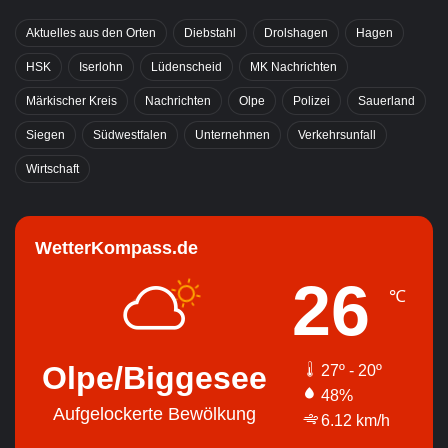
Aktuelles aus den Orten
Diebstahl
Drolshagen
Hagen
HSK
Iserlohn
Lüdenscheid
MK Nachrichten
Märkischer Kreis
Nachrichten
Olpe
Polizei
Sauerland
Siegen
Südwestfalen
Unternehmen
Verkehrsunfall
Wirtschaft
WetterKompass.de
26
℃
Olpe/Biggesee
27º - 20º
48%
Aufgelockerte Bewölkung
6.12 km/h