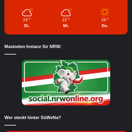
24
22
26
℃
℃
℃
Di.
Mi.
Do.
Mastodon Instanz für NRW:
Wer steckt hinter SüWeNa?