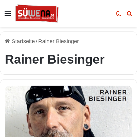
Auswahl
Skin u
Vo
Startseite
/
Rainer Biesinger
Rainer Biesinger