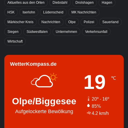
Aktuelles aus den Orten
Diebstahl
Drolshagen
Hagen
HSK
Iserlohn
Lüdenscheid
MK Nachrichten
Märkischer Kreis
Nachrichten
Olpe
Polizei
Sauerland
Siegen
Südwestfalen
Unternehmen
Verkehrsunfall
Wirtschaft
WetterKompass.de
19
℃
Olpe/Biggesee
20º - 16º
85%
Aufgelockerte Bewölkung
4.2 km/h