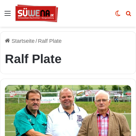
Auswahl
Skin u
Vo
Startseite
/
Ralf Plate
Ralf Plate