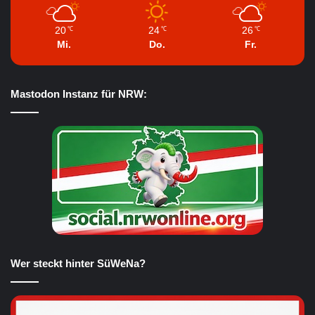
20
24
26
℃
℃
℃
Mi.
Do.
Fr.
Mastodon Instanz für NRW:
Wer steckt hinter SüWeNa?