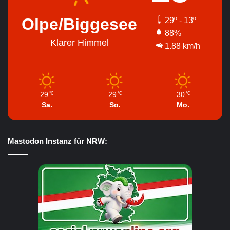
Olpe/Biggesee
29º - 13º
88%
Klarer Himmel
1.88 km/h
29
29
30
℃
℃
℃
Sa.
So.
Mo.
Mastodon Instanz für NRW: