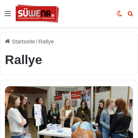
Auswahl
Skin u
Vo
Startseite
/
Rallye
Rallye