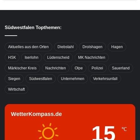
Südwestfalen Topthemen:
Aktuelles aus den Orten
Diebstahl
Drolshagen
Hagen
HSK
Iserlohn
Lüdenscheid
MK Nachrichten
Märkischer Kreis
Nachrichten
Olpe
Polizei
Sauerland
Siegen
Südwestfalen
Unternehmen
Verkehrsunfall
Wirtschaft
WetterKompass.de
15
℃