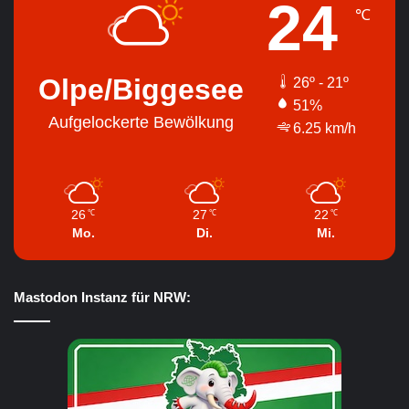
24
℃
Olpe/Biggesee
26º - 21º
51%
Aufgelockerte Bewölkung
6.25 km/h
26
27
22
℃
℃
℃
Mo.
Di.
Mi.
Mastodon Instanz für NRW: