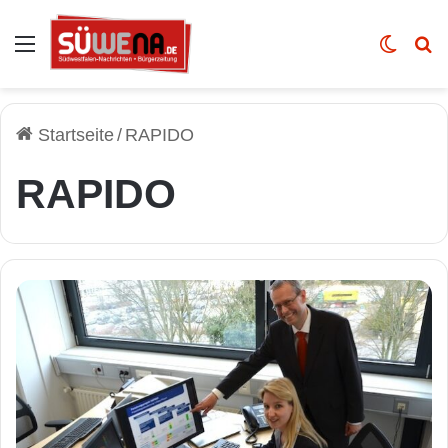
Auswahl
Skin u
Vo
Startseite
/
RAPIDO
RAPIDO