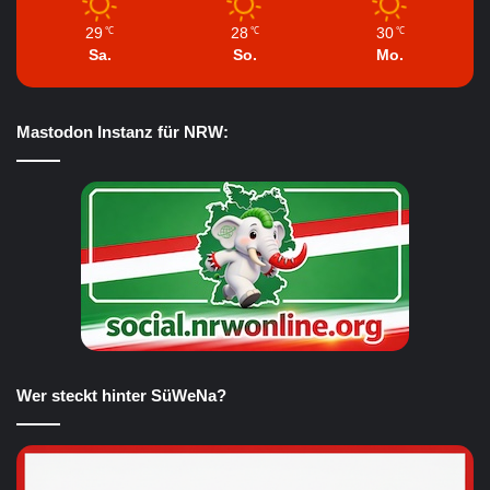
29
28
30
℃
℃
℃
Sa.
So.
Mo.
Mastodon Instanz für NRW:
Wer steckt hinter SüWeNa?