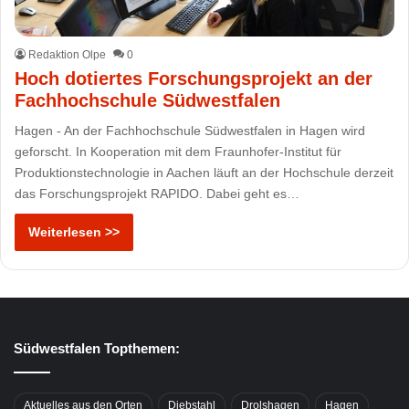
Redaktion Olpe
0
Hoch dotiertes Forschungsprojekt an der
Fachhochschule Südwestfalen
Hagen - An der Fachhochschule Südwestfalen in Hagen wird
geforscht. In Kooperation mit dem Fraunhofer-Institut für
Produktionstechnologie in Aachen läuft an der Hochschule derzeit
das Forschungsprojekt RAPIDO. Dabei geht es…
Weiterlesen >>
Südwestfalen Topthemen:
Aktuelles aus den Orten
Diebstahl
Drolshagen
Hagen