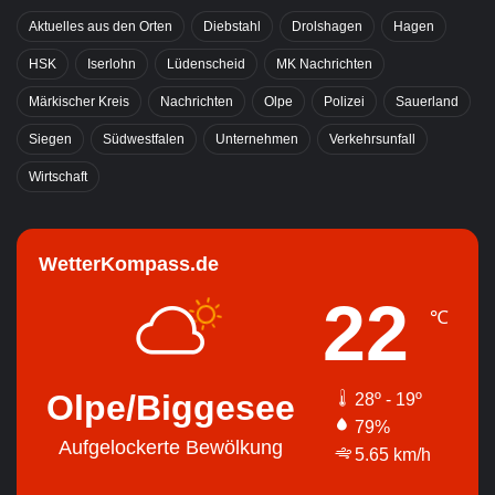
Aktuelles aus den Orten
Diebstahl
Drolshagen
Hagen
HSK
Iserlohn
Lüdenscheid
MK Nachrichten
Märkischer Kreis
Nachrichten
Olpe
Polizei
Sauerland
Siegen
Südwestfalen
Unternehmen
Verkehrsunfall
Wirtschaft
WetterKompass.de
22
℃
Olpe/Biggesee
28º - 19º
79%
Aufgelockerte Bewölkung
5.65 km/h