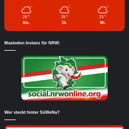
28
28
23
℃
℃
℃
Mo.
Di.
Mi.
Mastodon Instanz für NRW:
Wer steckt hinter SüWeNa?