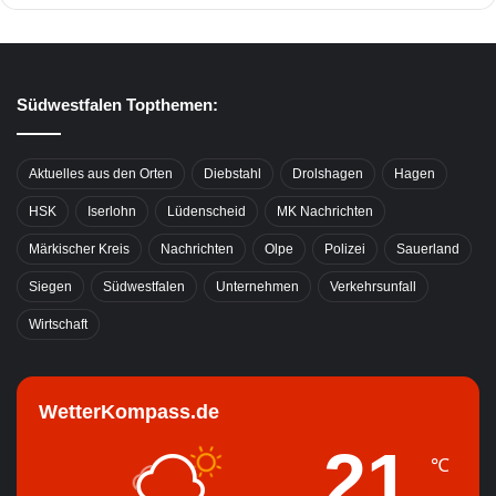
Südwestfalen Topthemen:
Aktuelles aus den Orten
Diebstahl
Drolshagen
Hagen
HSK
Iserlohn
Lüdenscheid
MK Nachrichten
Märkischer Kreis
Nachrichten
Olpe
Polizei
Sauerland
Siegen
Südwestfalen
Unternehmen
Verkehrsunfall
Wirtschaft
WetterKompass.de
21
℃