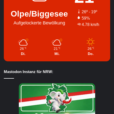
Olpe/Biggesee
26º - 19º
59%
Aufgelockerte Bewölkung
4.78 km/h
26
21
26
℃
℃
℃
Di.
Mi.
Do.
Mastodon Instanz für NRW: