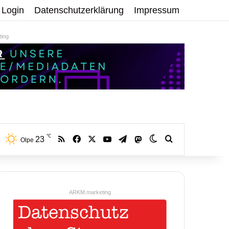
Login
Datenschutzerklärung
Impressum
ing
℃
RSS
Facebook
X
YouTube
Telegram
23
Mastodon
Skin umschalten
Volltextsuche:
Olpe
ARKM.marketing