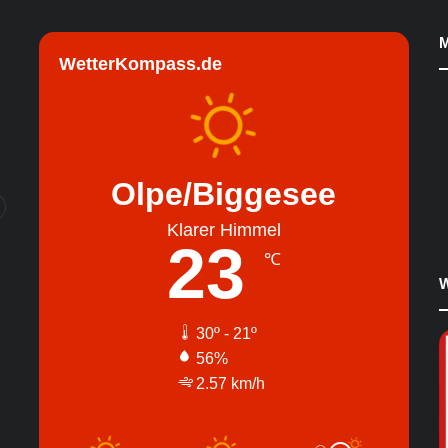
M
WetterKompass.de
Olpe/Biggesee
Klarer Himmel
23
℃
W
30º - 21º
56%
2.57 km/h