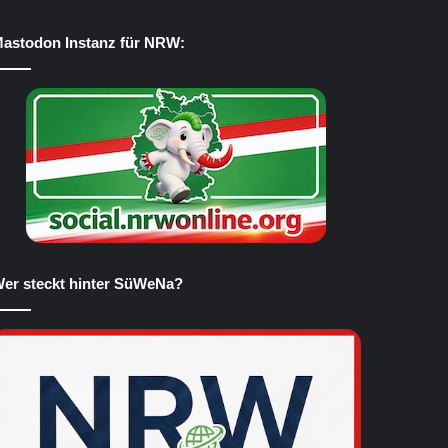
astodon Instanz für NRW:
er steckt hinter SüWeNa?