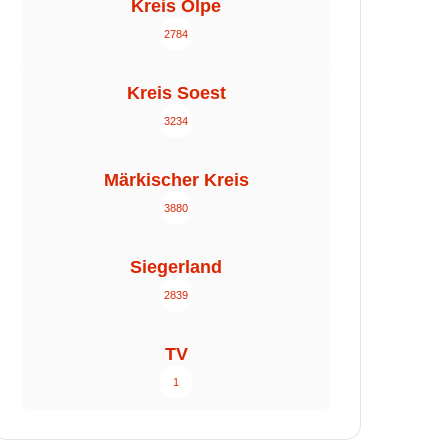
Kreis Olpe
2784
Kreis Soest
3234
Märkischer Kreis
3880
Siegerland
2839
TV
1