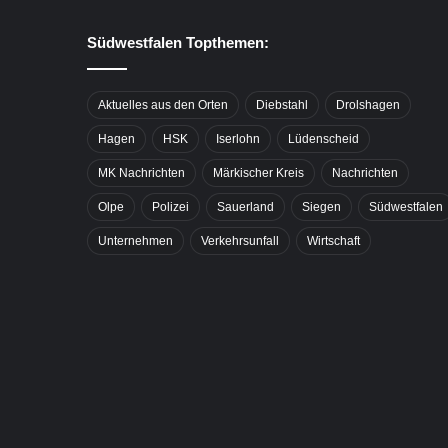
Südwestfalen Topthemen:
Aktuelles aus den Orten
Diebstahl
Drolshagen
Hagen
HSK
Iserlohn
Lüdenscheid
MK Nachrichten
Märkischer Kreis
Nachrichten
Olpe
Polizei
Sauerland
Siegen
Südwestfalen
Unternehmen
Verkehrsunfall
Wirtschaft