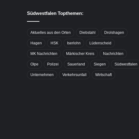
Südwestfalen Topthemen:
Aktuelles aus den Orten
Diebstahl
Drolshagen
Hagen
HSK
Iserlohn
Lüdenscheid
MK Nachrichten
Märkischer Kreis
Nachrichten
Olpe
Polizei
Sauerland
Siegen
Südwestfalen
Unternehmen
Verkehrsunfall
Wirtschaft