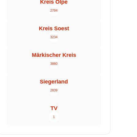
Kreis Olpe
2784
Kreis Soest
3234
Märkischer Kreis
3880
Siegerland
2839
TV
1