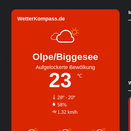
M
WetterKompass.de
Olpe/Biggesee
Aufgelockerte Bewölkung
23
℃
W
28º - 20º
58%
1.32 km/h