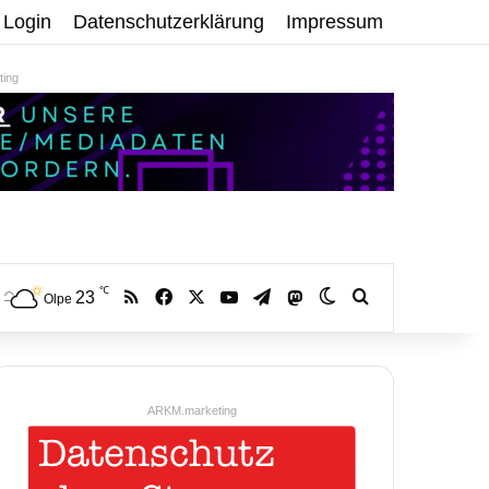
Login
Datenschutzerklärung
Impressum
ing
℃
RSS
Facebook
X
YouTube
Telegram
23
Mastodon
Skin umschalten
Volltextsuche:
Olpe
ARKM.marketing