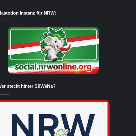
astodon Instanz für NRW:
er steckt hinter SüWeNa?