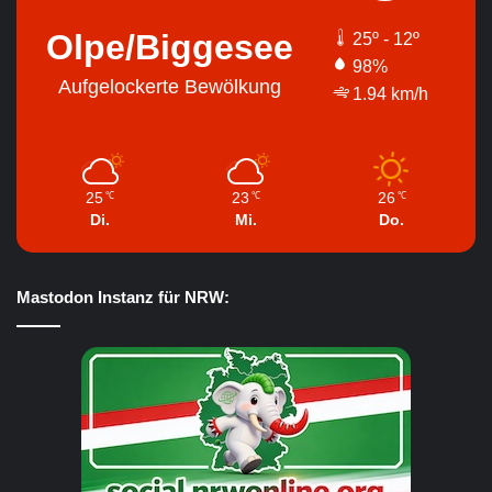
Olpe/Biggesee
25º - 12º
98%
Aufgelockerte Bewölkung
1.94 km/h
25
23
26
℃
℃
℃
Di.
Mi.
Do.
Mastodon Instanz für NRW: