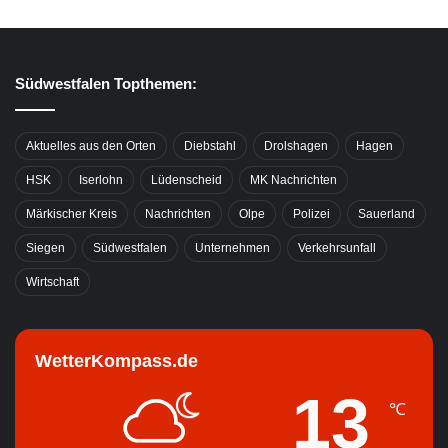
Südwestfalen Topthemen:
Aktuelles aus den Orten
Diebstahl
Drolshagen
Hagen
HSK
Iserlohn
Lüdenscheid
MK Nachrichten
Märkischer Kreis
Nachrichten
Olpe
Polizei
Sauerland
Siegen
Südwestfalen
Unternehmen
Verkehrsunfall
Wirtschaft
WetterKompass.de
13
℃