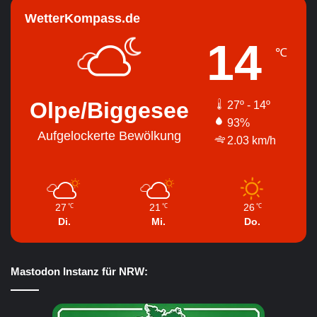
WetterKompass.de
14
℃
Olpe/Biggesee
27º - 14º
93%
Aufgelockerte Bewölkung
2.03 km/h
27
21
26
℃
℃
℃
Di.
Mi.
Do.
Mastodon Instanz für NRW: