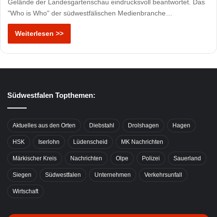
Gelände der Landesgartenschau eindrucksvoll beantwortet. Das
"Who is Who" der südwestfälischen Medienbranche…
Weiterlesen >>
Südwestfalen Topthemen:
Aktuelles aus den Orten
Diebstahl
Drolshagen
Hagen
HSK
Iserlohn
Lüdenscheid
MK Nachrichten
Märkischer Kreis
Nachrichten
Olpe
Polizei
Sauerland
Siegen
Südwestfalen
Unternehmen
Verkehrsunfall
Wirtschaft