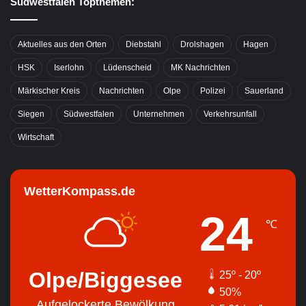
Südwestfalen Topthemen:
Aktuelles aus den Orten
Diebstahl
Drolshagen
Hagen
HSK
Iserlohn
Lüdenscheid
MK Nachrichten
Märkischer Kreis
Nachrichten
Olpe
Polizei
Sauerland
Siegen
Südwestfalen
Unternehmen
Verkehrsunfall
Wirtschaft
WetterKompass.de
24
℃
Olpe/Biggesee
25º - 20º
50%
Aufgelockerte Bewölkung