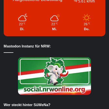
5.61 km/h
22
22
26
℃
℃
℃
Di.
Mi.
Do.
Mastodon Instanz für NRW:
Wer steckt hinter SüWeNa?