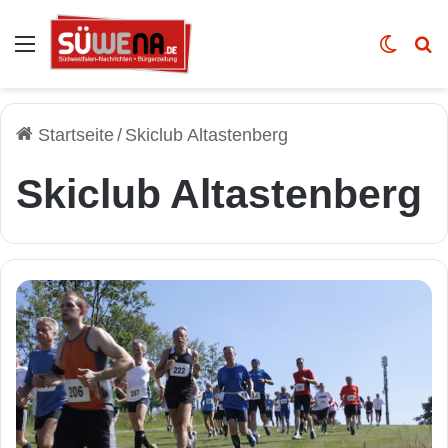
Auswahl
Skin u
Vo
Startseite
/
Skiclub Altastenberg
Skiclub Altastenberg