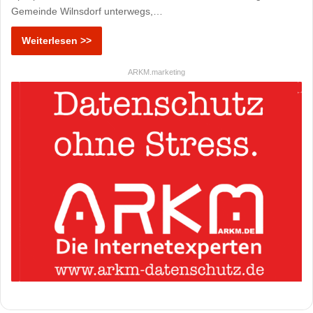
Gemeinde Wilnsdorf unterwegs,…
Weiterlesen >>
ARKM.marketing