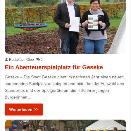
Redaktion Olpe
0
Ein Abenteuerspielplatz für Geseke
Geseke – Die Stadt Geseke plant im nächsten Jahr einen neuen,
spannenden Spielplatz anzulegen und bittet bei der Auswahl des
Standortes und der Spielgeräte um die Hilfe ihrer jungen
Bürgerinnen…
Weiterlesen >>