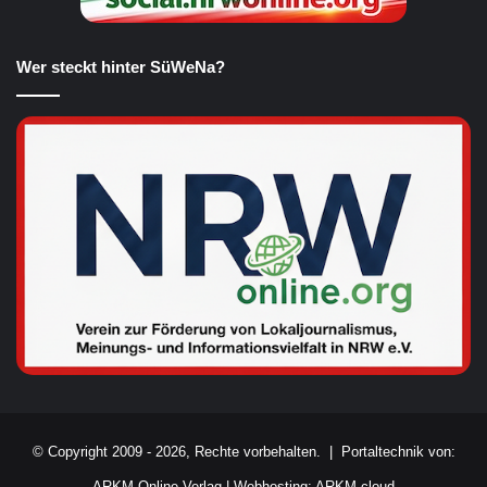
Wer steckt hinter SüWeNa?
© Copyright 2009 - 2026, Rechte vorbehalten. |
Portaltechnik von:
ARKM Online Verlag
|
Webhosting: ARKM.cloud