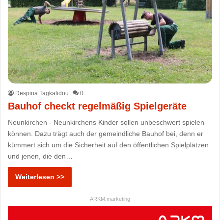
Despina Tagkalidou
0
Bauhof checkt regelmäßig Spielgeräte
Neunkirchen - Neunkirchens Kinder sollen unbeschwert spielen
können. Dazu trägt auch der gemeindliche Bauhof bei, denn er
kümmert sich um die Sicherheit auf den öffentlichen Spielplätzen
und jenen, die den…
Weiterlesen >>
ARKM.marketing