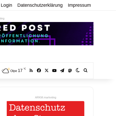
Login
Datenschutzerklärung
Impressum
ing
℃
RSS
Facebook
X
YouTube
Telegram
17
Mastodon
Skin umschalten
Volltextsuche:
Olpe
ARKM.marketing