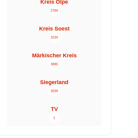
Kreis Olpe
2784
Kreis Soest
3234
Märkischer Kreis
3880
Siegerland
2839
TV
1