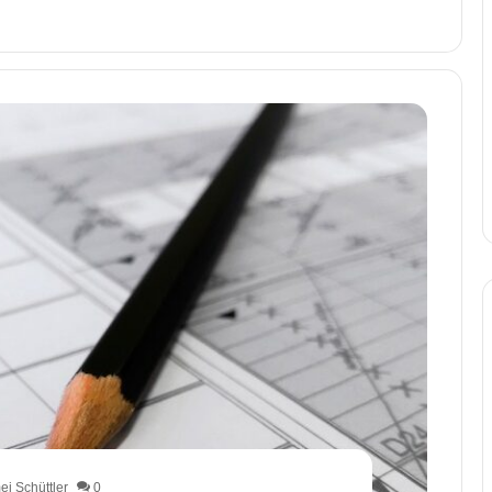
i Schüttler
0