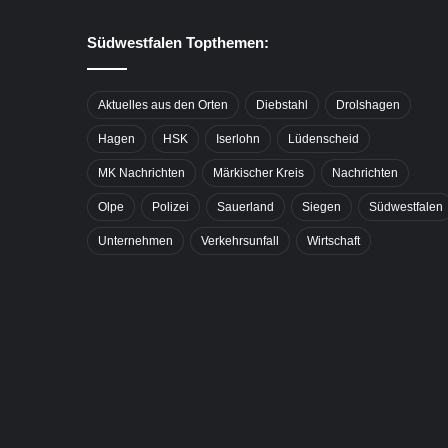
Südwestfalen Topthemen:
Aktuelles aus den Orten
Diebstahl
Drolshagen
Hagen
HSK
Iserlohn
Lüdenscheid
MK Nachrichten
Märkischer Kreis
Nachrichten
Olpe
Polizei
Sauerland
Siegen
Südwestfalen
Unternehmen
Verkehrsunfall
Wirtschaft