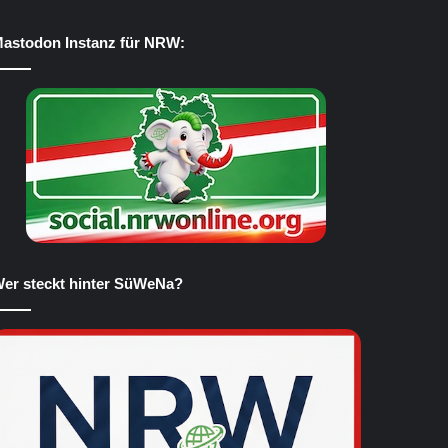
astodon Instanz für NRW:
er steckt hinter SüWeNa?