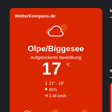
M
WetterKompass.de
Olpe/Biggesee
Aufgelockerte Bewölkung
17
℃
W
21º - 16º
86%
2.48 km/h