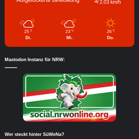
2.03 km/h
25
23
26
℃
℃
℃
Di.
Mi.
Do.
Mastodon Instanz für NRW:
Wer steckt hinter SüWeNa?