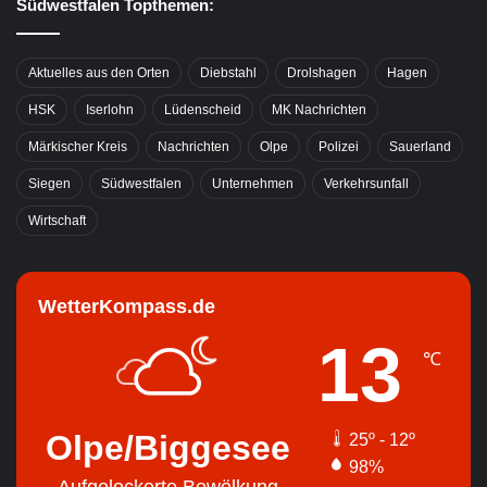
Südwestfalen Topthemen:
Aktuelles aus den Orten
Diebstahl
Drolshagen
Hagen
HSK
Iserlohn
Lüdenscheid
MK Nachrichten
Märkischer Kreis
Nachrichten
Olpe
Polizei
Sauerland
Siegen
Südwestfalen
Unternehmen
Verkehrsunfall
Wirtschaft
WetterKompass.de
13
℃
Olpe/Biggesee
25º - 12º
98%
Aufgelockerte Bewölkung