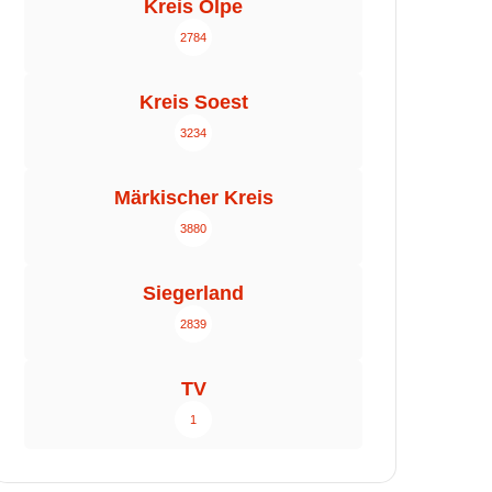
Kreis Olpe
2784
Kreis Soest
3234
Märkischer Kreis
3880
Siegerland
2839
TV
1