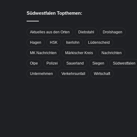
Südwestfalen Topthemen:
Aktuelles aus den Orten
Diebstahl
Drolshagen
Hagen
HSK
Iserlohn
Lüdenscheid
MK Nachrichten
Märkischer Kreis
Nachrichten
Olpe
Polizei
Sauerland
Siegen
Südwestfalen
Unternehmen
Verkehrsunfall
Wirtschaft