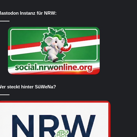
astodon Instanz für NRW:
er steckt hinter SüWeNa?