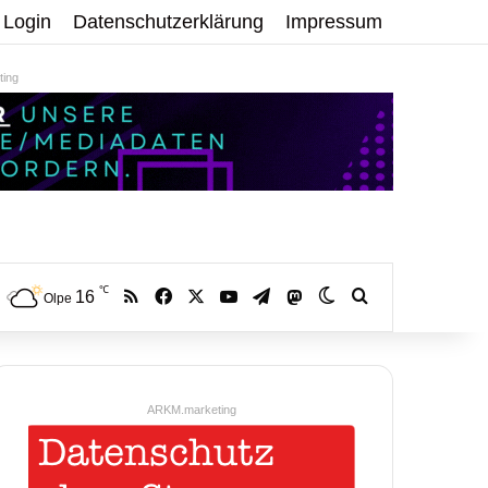
Login
Datenschutzerklärung
Impressum
ing
℃
RSS
Facebook
X
YouTube
Telegram
16
Mastodon
Skin umschalten
Volltextsuche:
Olpe
ARKM.marketing