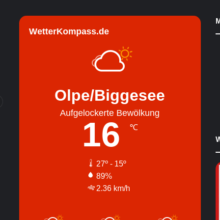
M
WetterKompass.de
Olpe/Biggesee
Aufgelockerte Bewölkung
16
℃
W
27º - 15º
89%
2.36 km/h