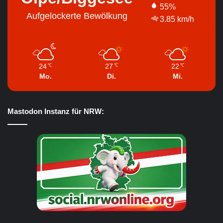
55%
Aufgelockerte Bewölkung
3.85 km/h
24
27
22
℃
℃
℃
Mo.
Di.
Mi.
Mastodon Instanz für NRW: