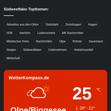
Südwestfalen Topthemen:
Aktuelles aus den Orten
Diebstahl
Drolshagen
Hagen
HSK
Iserlohn
Lüdenscheid
MK Nachrichten
Märkischer Kreis
Nachrichten
Olpe
Polizei
Sauerland
Siegen
Südwestfalen
Unternehmen
Verkehrsunfall
Wirtschaft
WetterKompass.de
25
℃
Olpe/Biggesee
26º - 21º