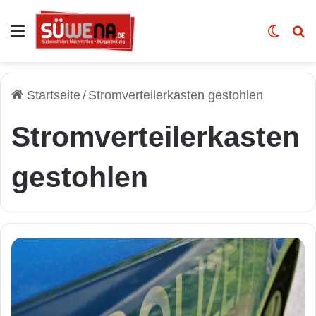
Auswahl
Skin u
Vo
Startseite
/
Stromverteilerkasten gestohlen
Stromverteilerkasten
gestohlen