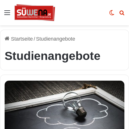
Auswahl
Skin u
Vo
Startseite
/
Studienangebote
Studienangebote