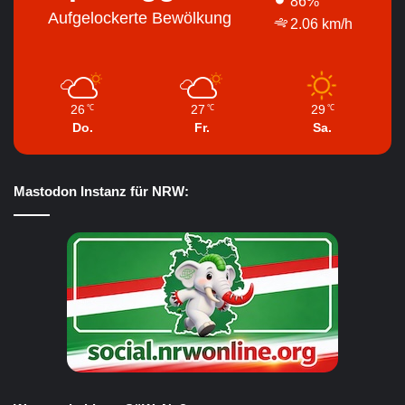
86%
Aufgelockerte Bewölkung
2.06 km/h
26
27
29
℃
℃
℃
Do.
Fr.
Sa.
Mastodon Instanz für NRW: