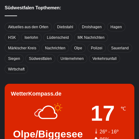
Südwestfalen Topthemen:
Aktuelles aus den Orten
Diebstahl
Drolshagen
Hagen
HSK
Iserlohn
Lüdenscheid
MK Nachrichten
Märkischer Kreis
Nachrichten
Olpe
Polizei
Sauerland
Siegen
Südwestfalen
Unternehmen
Verkehrsunfall
Wirtschaft
WetterKompass.de
17
℃
Olpe/Biggesee
26º - 16º