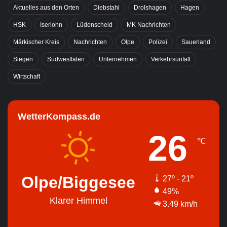
Aktuelles aus den Orten
Diebstahl
Drolshagen
Hagen
HSK
Iserlohn
Lüdenscheid
MK Nachrichten
Märkischer Kreis
Nachrichten
Olpe
Polizei
Sauerland
Siegen
Südwestfalen
Unternehmen
Verkehrsunfall
Wirtschaft
WetterKompass.de
26
℃
Olpe/Biggesee
27º - 21º
49%
Klarer Himmel
3.49 km/h