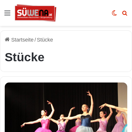
Auswahl
Skin u
Vo
Startseite
/
Stücke
Stücke