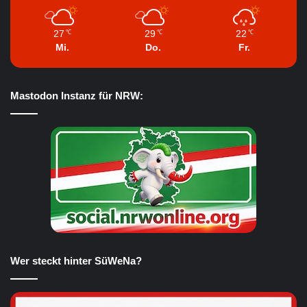
27
29
22
℃
℃
℃
Mi.
Do.
Fr.
Mastodon Instanz für NRW:
Wer steckt hinter SüWeNa?