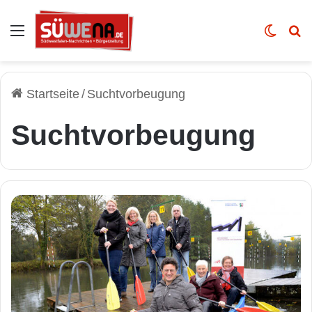
Auswahl
Skin u
Vo
Startseite
/
Suchtvorbeugung
Suchtvorbeugung