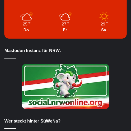
25
27
29
℃
℃
℃
Do.
Fr.
Sa.
Mastodon Instanz für NRW:
Wer steckt hinter SüWeNa?