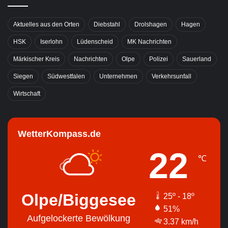
Aktuelles aus den Orten
Diebstahl
Drolshagen
Hagen
HSK
Iserlohn
Lüdenscheid
MK Nachrichten
Märkischer Kreis
Nachrichten
Olpe
Polizei
Sauerland
Siegen
Südwestfalen
Unternehmen
Verkehrsunfall
Wirtschaft
WetterKompass.de
22
℃
Olpe/Biggesee
25º - 18º
51%
Aufgelockerte Bewölkung
3.37 km/h