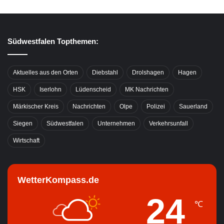
Südwestfalen Topthemen:
Aktuelles aus den Orten
Diebstahl
Drolshagen
Hagen
HSK
Iserlohn
Lüdenscheid
MK Nachrichten
Märkischer Kreis
Nachrichten
Olpe
Polizei
Sauerland
Siegen
Südwestfalen
Unternehmen
Verkehrsunfall
Wirtschaft
WetterKompass.de
24
℃