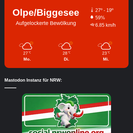
Olpe/Biggesee
27º - 19º
59%
Aufgelockerte Bewölkung
6.85 km/h
27
28
23
℃
℃
℃
Mo.
Di.
Mi.
Mastodon Instanz für NRW: