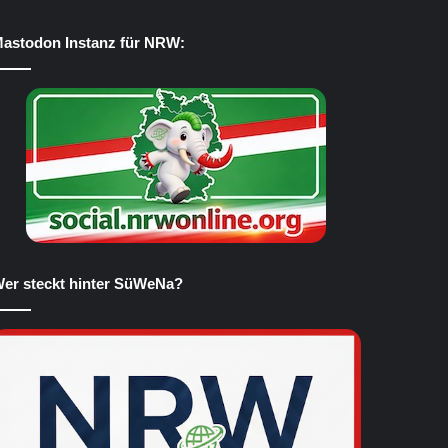
astodon Instanz für NRW:
er steckt hinter SüWeNa?