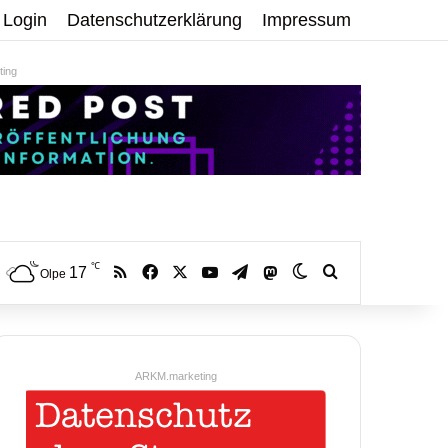
Login
Datenschutzerklärung
Impressum
ing
℃
RSS
Facebook
X
YouTube
Telegram
17
Mastodon
Skin umschalten
Volltextsuche:
Olpe
ARKM.marketing