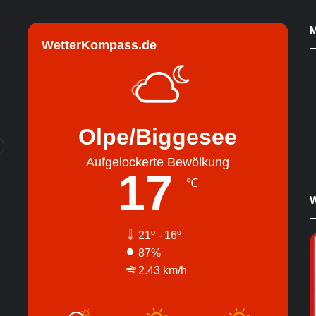
M
WetterKompass.de
Olpe/Biggesee
Aufgelockerte Bewölkung
17
℃
W
21º - 16º
87%
2.43 km/h