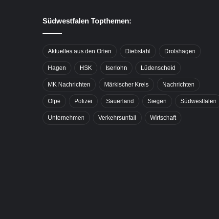
Südwestfalen Topthemen:
Aktuelles aus den Orten
Diebstahl
Drolshagen
Hagen
HSK
Iserlohn
Lüdenscheid
MK Nachrichten
Märkischer Kreis
Nachrichten
Olpe
Polizei
Sauerland
Siegen
Südwestfalen
Unternehmen
Verkehrsunfall
Wirtschaft