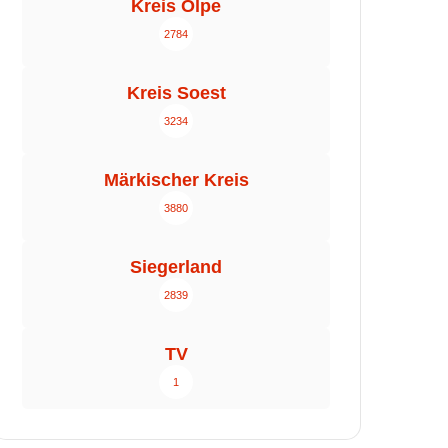
Kreis Olpe
2784
Kreis Soest
3234
Märkischer Kreis
3880
Siegerland
2839
TV
1