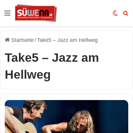
Auswahl
Skin u
Vo
Startseite
/
Take5 – Jazz am Hellweg
Take5 – Jazz am
Hellweg