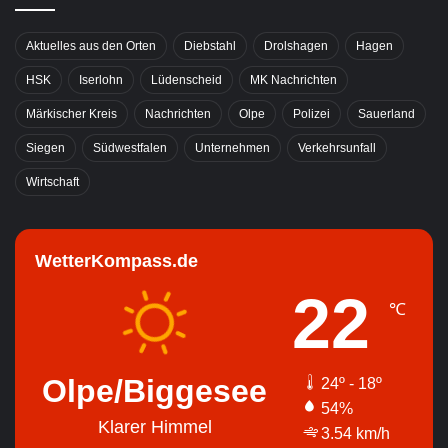
Aktuelles aus den Orten
Diebstahl
Drolshagen
Hagen
HSK
Iserlohn
Lüdenscheid
MK Nachrichten
Märkischer Kreis
Nachrichten
Olpe
Polizei
Sauerland
Siegen
Südwestfalen
Unternehmen
Verkehrsunfall
Wirtschaft
WetterKompass.de
22
℃
Olpe/Biggesee
24º - 18º
54%
Klarer Himmel
3.54 km/h