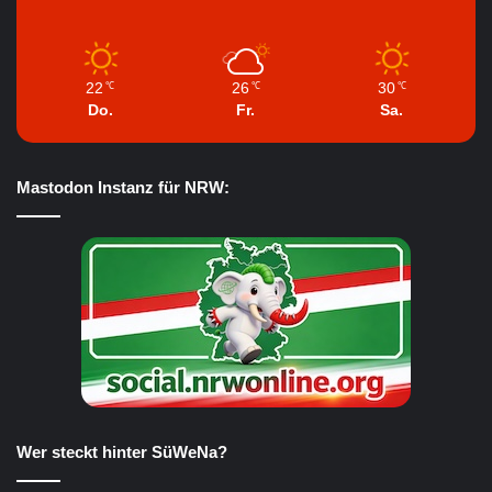
22
26
30
℃
℃
℃
Do.
Fr.
Sa.
Mastodon Instanz für NRW:
Wer steckt hinter SüWeNa?