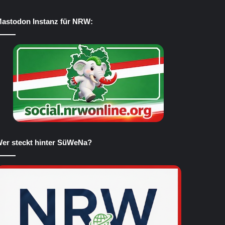
astodon Instanz für NRW:
er steckt hinter SüWeNa?