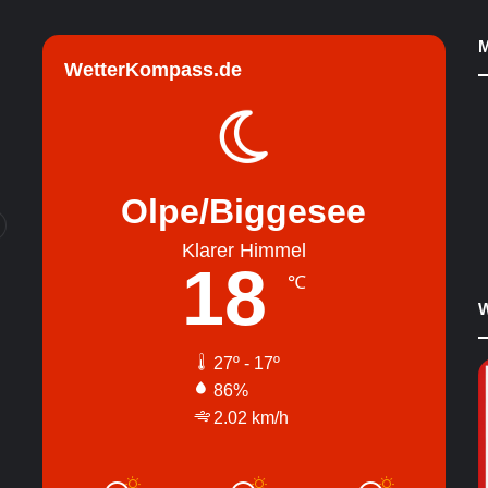
M
WetterKompass.de
Olpe/Biggesee
Klarer Himmel
18
℃
W
27º - 17º
86%
2.02 km/h