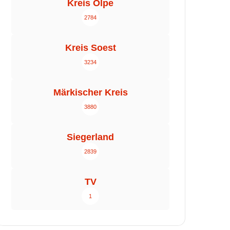
Kreis Olpe
2784
Kreis Soest
3234
Märkischer Kreis
3880
Siegerland
2839
TV
1