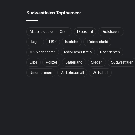
Südwestfalen Topthemen:
Aktuelles aus den Orten
Diebstahl
Drolshagen
Hagen
HSK
Iserlohn
Lüdenscheid
MK Nachrichten
Märkischer Kreis
Nachrichten
Olpe
Polizei
Sauerland
Siegen
Südwestfalen
Unternehmen
Verkehrsunfall
Wirtschaft