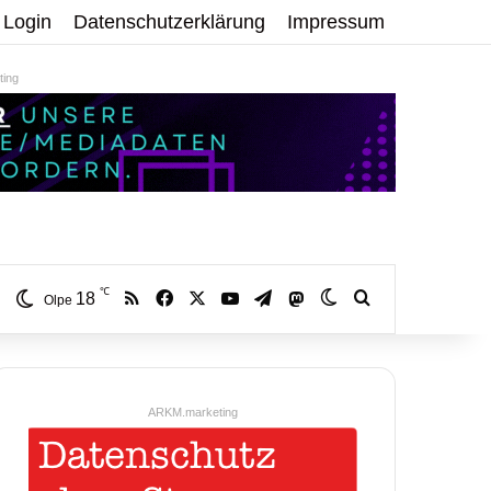
Login
Datenschutzerklärung
Impressum
ing
℃
RSS
Facebook
X
YouTube
Telegram
18
Mastodon
Skin umschalten
Volltextsuche:
Olpe
ARKM.marketing