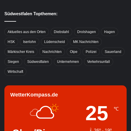
Südwestfalen Topthemen:
Aktuelles aus den Orten
Diebstahl
Drolshagen
Hagen
HSK
Iserlohn
Lüdenscheid
MK Nachrichten
Märkischer Kreis
Nachrichten
Olpe
Polizei
Sauerland
Siegen
Südwestfalen
Unternehmen
Verkehrsunfall
Wirtschaft
WetterKompass.de
25
℃
26º - 19º