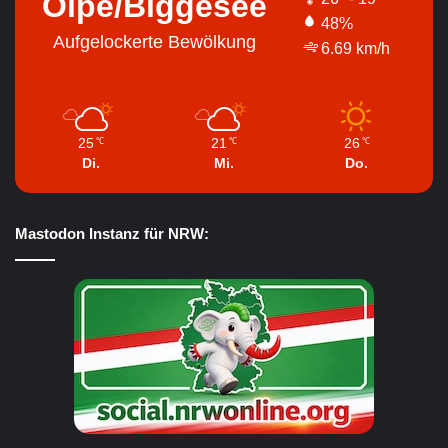
Olpe/Biggesee
48%
Aufgelockerte Bewölkung
6.69 km/h
25
21
26
℃
℃
℃
Di.
Mi.
Do.
Mastodon Instanz für NRW: