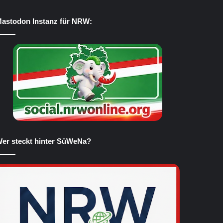
astodon Instanz für NRW:
er steckt hinter SüWeNa?