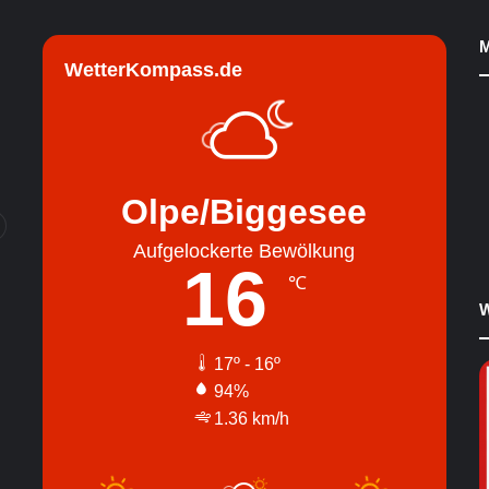
M
WetterKompass.de
Olpe/Biggesee
Aufgelockerte Bewölkung
16
℃
W
17º - 16º
94%
1.36 km/h