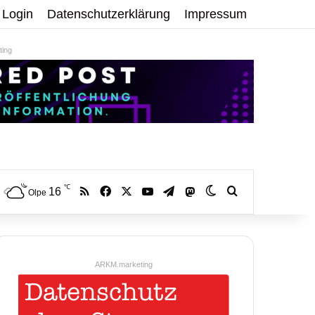
Login
Datenschutzerklärung
Impressum
ing
℃
RSS
Facebook
X
YouTube
Telegram
16
Mastodon
Skin umschalten
Volltextsuche:
Olpe
ARKM.marketing