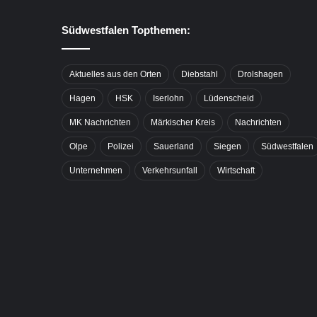
Südwestfalen Topthemen:
Aktuelles aus den Orten
Diebstahl
Drolshagen
Hagen
HSK
Iserlohn
Lüdenscheid
MK Nachrichten
Märkischer Kreis
Nachrichten
Olpe
Polizei
Sauerland
Siegen
Südwestfalen
Unternehmen
Verkehrsunfall
Wirtschaft