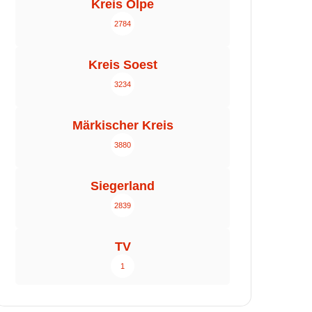
Kreis Olpe
2784
Kreis Soest
3234
Märkischer Kreis
3880
Siegerland
2839
TV
1