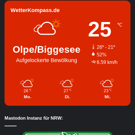
WetterKompass.de
25
℃
Olpe/Biggesee
26º - 21º
52%
Aufgelockerte Bewölkung
6.59 km/h
26
27
23
℃
℃
℃
Mo.
Di.
Mi.
Mastodon Instanz für NRW: