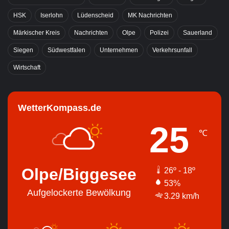
HSK
Iserlohn
Lüdenscheid
MK Nachrichten
Märkischer Kreis
Nachrichten
Olpe
Polizei
Sauerland
Siegen
Südwestfalen
Unternehmen
Verkehrsunfall
Wirtschaft
WetterKompass.de
25
℃
Olpe/Biggesee
26º - 18º
53%
Aufgelockerte Bewölkung
3.29 km/h