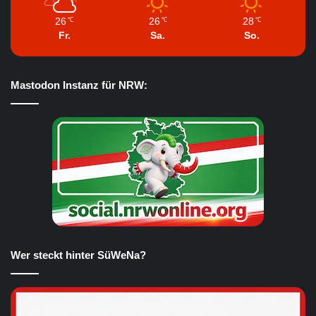
26
26
28
℃
℃
℃
Fr.
Sa.
So.
Mastodon Instanz für NRW:
Wer steckt hinter SüWeNa?