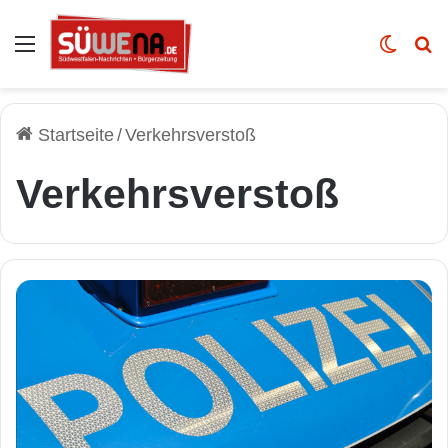
Auswahl
Skin u
Vo
Startseite
/
Verkehrsverstoß
Verkehrsverstoß