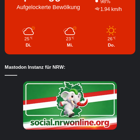
98%
Aufgelockerte Bewölkung
1.94 km/h
25
23
26
℃
℃
℃
Di.
Mi.
Do.
Mastodon Instanz für NRW: