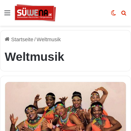
Auswahl
Skin u
Vo
Startseite
/
Weltmusik
Weltmusik