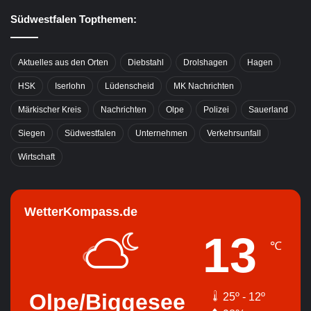
Südwestfalen Topthemen:
Aktuelles aus den Orten
Diebstahl
Drolshagen
Hagen
HSK
Iserlohn
Lüdenscheid
MK Nachrichten
Märkischer Kreis
Nachrichten
Olpe
Polizei
Sauerland
Siegen
Südwestfalen
Unternehmen
Verkehrsunfall
Wirtschaft
WetterKompass.de
13
℃
Olpe/Biggesee
25º - 12º