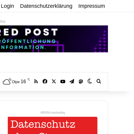
Login
Datenschutzerklärung
Impressum
ing
℃
RSS
Facebook
X
YouTube
Telegram
16
Mastodon
Skin umschalten
Volltextsuche:
Olpe
ARKM.marketing