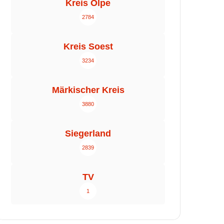
Kreis Olpe
2784
Kreis Soest
3234
Märkischer Kreis
3880
Siegerland
2839
TV
1