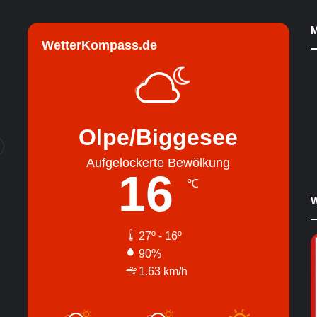
M
WetterKompass.de
Olpe/Biggesee
Aufgelockerte Bewölkung
16
℃
W
27º - 16º
90%
1.63 km/h