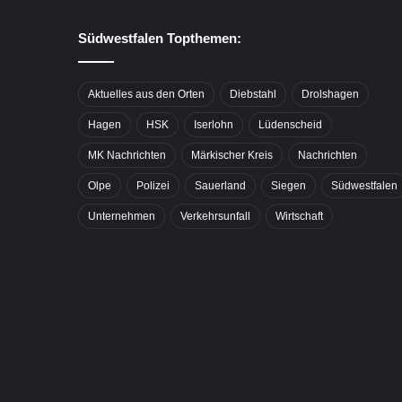
Südwestfalen Topthemen:
Aktuelles aus den Orten
Diebstahl
Drolshagen
Hagen
HSK
Iserlohn
Lüdenscheid
MK Nachrichten
Märkischer Kreis
Nachrichten
Olpe
Polizei
Sauerland
Siegen
Südwestfalen
Unternehmen
Verkehrsunfall
Wirtschaft