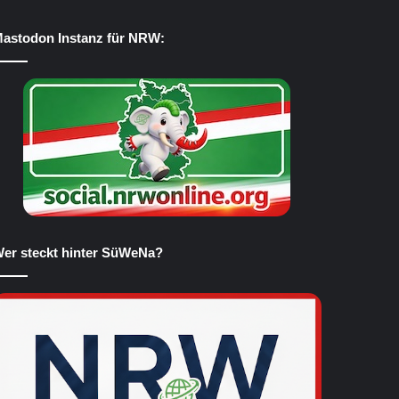
astodon Instanz für NRW:
er steckt hinter SüWeNa?