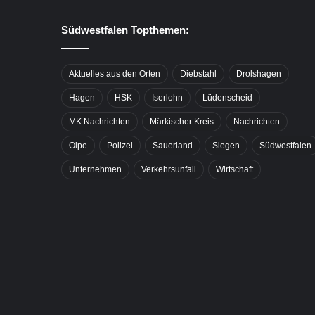
Südwestfalen Topthemen:
Aktuelles aus den Orten
Diebstahl
Drolshagen
Hagen
HSK
Iserlohn
Lüdenscheid
MK Nachrichten
Märkischer Kreis
Nachrichten
Olpe
Polizei
Sauerland
Siegen
Südwestfalen
Unternehmen
Verkehrsunfall
Wirtschaft