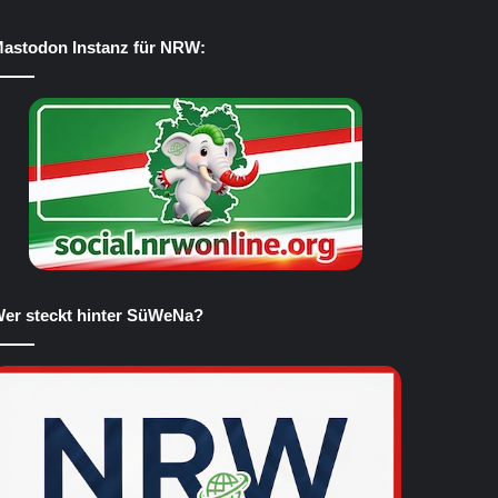
astodon Instanz für NRW:
er steckt hinter SüWeNa?