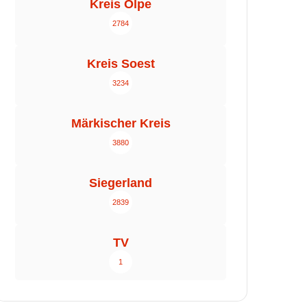
Kreis Olpe
2784
Kreis Soest
3234
Märkischer Kreis
3880
Siegerland
2839
TV
1