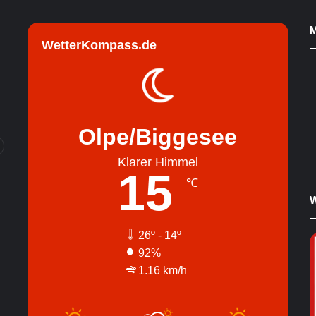
M
WetterKompass.de
Olpe/Biggesee
Klarer Himmel
15
℃
W
26º - 14º
92%
1.16 km/h