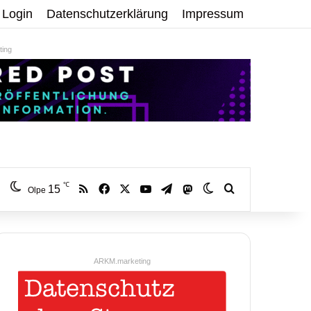
Login
Datenschutzerklärung
Impressum
ing
℃
RSS
Facebook
X
YouTube
Telegram
15
Mastodon
Skin umschalten
Volltextsuche:
Olpe
ARKM.marketing