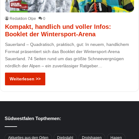
Redaktion Olpe
0
Kompakt, handlich und voller Infos:
Booklet der Wintersport-Arena
Sauerland – Quadratisch, praktisch, gut: In neuem, handlichem
Format präsentiert sich das Booklet der Wintersport-Arena
Sauerland. 74 Seiten rund um das größte Schneevergnügen
nördlich der Alpen – ein zuverlässiger Ratgeber…
Weiterlesen >>
Südwestfalen Topthemen:
Aktuelles aus den Orten
Diebstahl
Drolshagen
Hagen