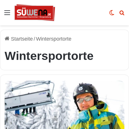
Auswahl
Skin u
Vo
Startseite
/
Wintersportorte
Wintersportorte