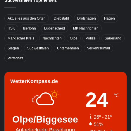
Südwestfalen Topthemen:
Aktuelles aus den Orten
Diebstahl
Drolshagen
Hagen
HSK
Iserlohn
Lüdenscheid
MK Nachrichten
Märkischer Kreis
Nachrichten
Olpe
Polizei
Sauerland
Siegen
Südwestfalen
Unternehmen
Verkehrsunfall
Wirtschaft
WetterKompass.de
24
℃
Olpe/Biggesee
26º - 21º
51%
Aufgelockerte Bewölkung