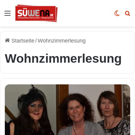
Auswahl
Skin u
Vo
Startseite
/
Wohnzimmerlesung
Wohnzimmerlesung