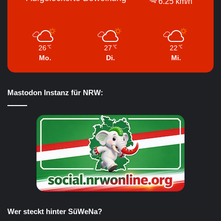
6.25 km/h
26
27
22
℃
℃
℃
Mo.
Di.
Mi.
Mastodon Instanz für NRW:
Wer steckt hinter SüWeNa?