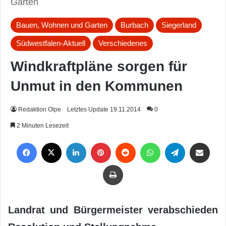
Garten
Bauen, Wohnen und Garten
Burbach
Siegerland
Südwestfalen-Aktuell
Verschiedenes
Windkraftpläne sorgen für
Unmut in den Kommunen
Redaktion Olpe
Letztes Update 19.11.2014
0
2 Minuten Lesezeit
Facebook
X
LinkedIn
Pinterest
Reddit
WhatsApp
Telegram
Per Mail weiterleiten
Drucken
Landrat und Bürgermeister verabschieden