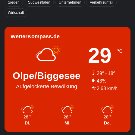
Siegen
Südwestfalen
Unternehmen
Verkehrsunfall
Wirtschaft
WetterKompass.de
29
℃
Olpe/Biggesee
29º - 18º
43%
Aufgelockerte Bewölkung
2.68 km/h
28
28
28
℃
℃
℃
Di.
Mi.
Do.