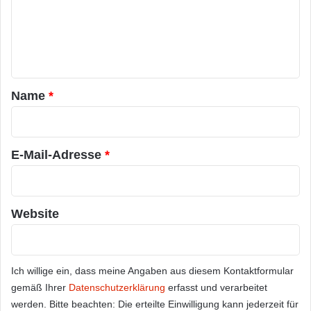
m
e
n
t
a
Name
*
r
*
E-Mail-Adresse
*
Website
Ich willige ein, dass meine Angaben aus diesem Kontaktformular
gemäß Ihrer
Datenschutzerklärung
erfasst und verarbeitet
werden. Bitte beachten: Die erteilte Einwilligung kann jederzeit für