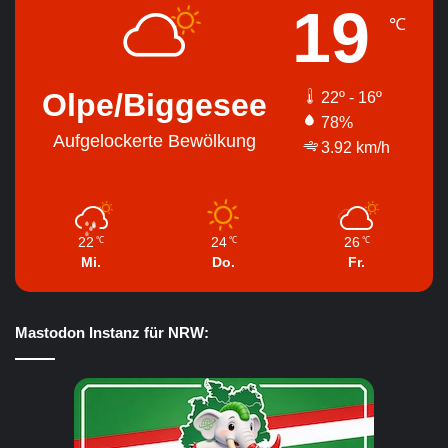
19
℃
Olpe/Biggesee
22º - 16º
78%
Aufgelockerte Bewölkung
3.92 km/h
22
24
26
℃
℃
℃
Mi.
Do.
Fr.
Mastodon Instanz für NRW: