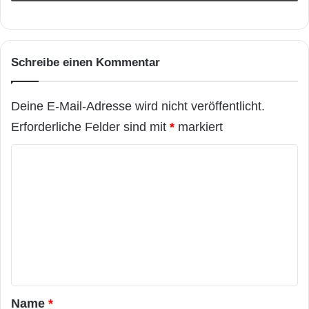
Schreibe einen Kommentar
Deine E-Mail-Adresse wird nicht veröffentlicht.
Erforderliche Felder sind mit
*
markiert
K
o
m
m
e
n
t
a
Name
*