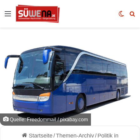
Auswahl
Skin u
Vo
Quelle: Freedommail / pixabay.com
Startseite
/
Themen-Archiv
/
Politik in