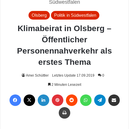
Südwestfalen
Olsberg
Politik in Südwestfalen
Klimabeirat in Olsberg –
Öffentlicher
Personennahverkehr als
erstes Thema
Amei Schüttler
Letztes Update 17.09.2019
0
2 Minuten Lesezeit
Facebook
X
LinkedIn
Pinterest
Reddit
WhatsApp
Telegram
Per Mail weiterleiten
Drucken