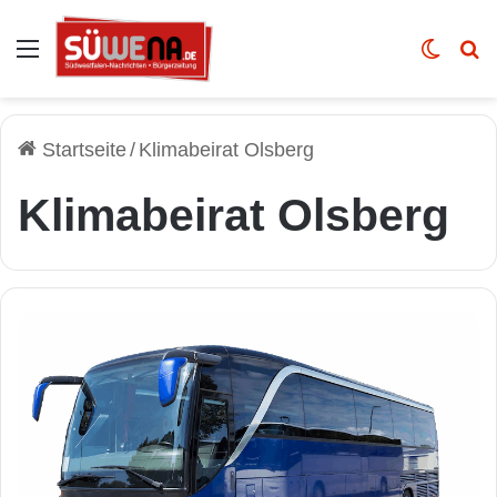
Auswahl
Skin u
Vo
Startseite
/
Klimabeirat Olsberg
Klimabeirat Olsberg