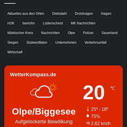
Aktuelles aus den Orten
Diebstahl
Drolshagen
Hagen
HSK
Iserlohn
Lüdenscheid
MK Nachrichten
Märkischer Kreis
Nachrichten
Olpe
Polizei
Sauerland
Siegen
Südwestfalen
Unternehmen
Verkehrsunfall
Wirtschaft
WetterKompass.de
20
℃
Olpe/Biggesee
25º - 18º
75%
Aufgelockerte Bewölkung
2.62 km/h