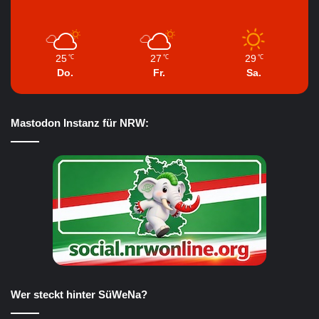
25
27
29
℃
℃
℃
Do.
Fr.
Sa.
Mastodon Instanz für NRW:
Wer steckt hinter SüWeNa?