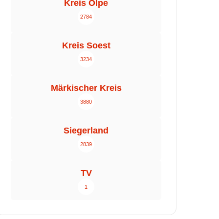
Kreis Olpe
2784
Kreis Soest
3234
Märkischer Kreis
3880
Siegerland
2839
TV
1