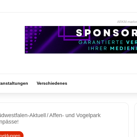
ARKM.market
ranstaltungen
Verschiedenes
dwestfalen-Aktuell
/
Affen- und Vogelpark
npässe!
meldungen