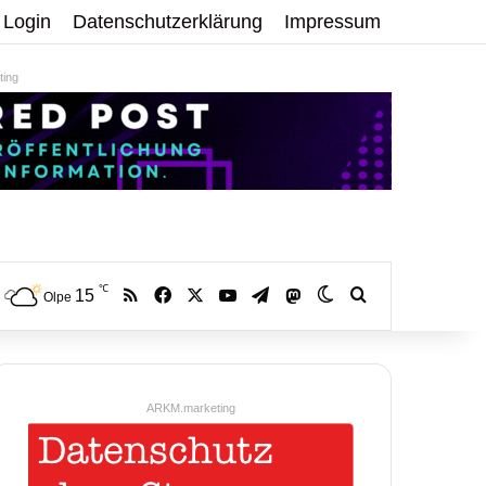
Login
Datenschutzerklärung
Impressum
ing
℃
RSS
Facebook
X
YouTube
Telegram
15
Mastodon
Skin umschalten
Volltextsuche:
Olpe
ARKM.marketing