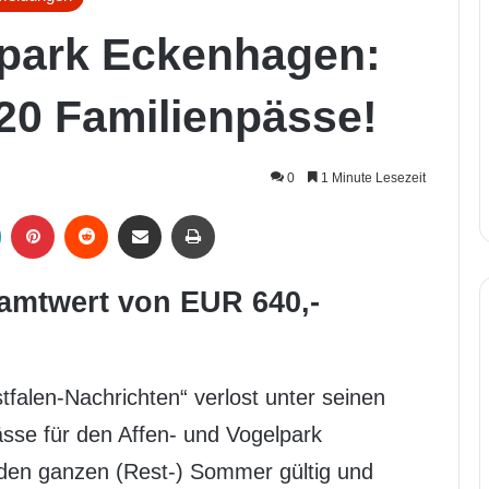
lpark Eckenhagen:
20 Familienpässe!
0
1 Minute Lesezeit
LinkedIn
Pinterest
Reddit
Per Mail weiterleiten
Drucken
amtwert von EUR 640,-
alen-Nachrichten“ verlost unter seinen
ässe für den Affen- und Vogelpark
 den ganzen (Rest-) Sommer gültig und