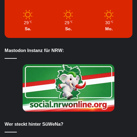
29
29
30
℃
℃
℃
Sa.
So.
Mo.
Mastodon Instanz für NRW:
Wer steckt hinter SüWeNa?