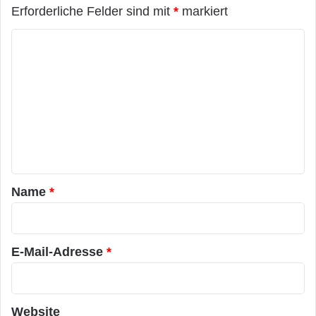
Erforderliche Felder sind mit
*
markiert
K
o
m
m
e
n
t
a
Name
*
r
*
E-Mail-Adresse
*
Website