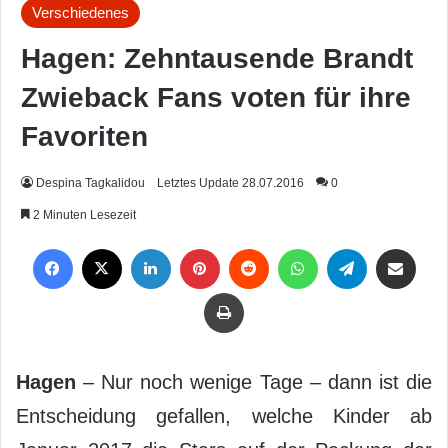
Verschiedenes
Hagen: Zehntausende Brandt
Zwieback Fans voten für ihre
Favoriten
Despina Tagkalidou
Letztes Update 28.07.2016
0
2 Minuten Lesezeit
Facebook
X
LinkedIn
Pinterest
Reddit
WhatsApp
Telegram
Per Mail weiterleiten
Drucken
Hagen
– Nur noch wenige Tage – dann ist die
Entscheidung gefallen, welche Kinder ab