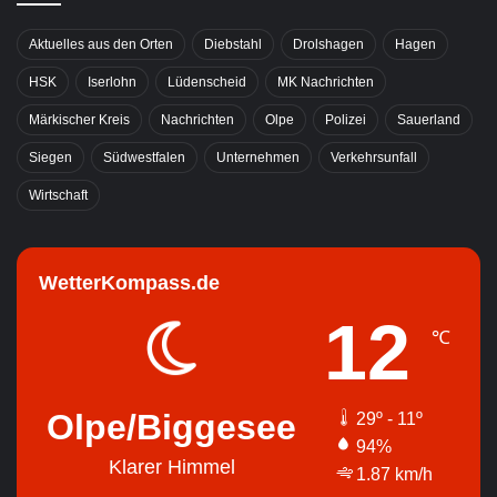
Aktuelles aus den Orten
Diebstahl
Drolshagen
Hagen
HSK
Iserlohn
Lüdenscheid
MK Nachrichten
Märkischer Kreis
Nachrichten
Olpe
Polizei
Sauerland
Siegen
Südwestfalen
Unternehmen
Verkehrsunfall
Wirtschaft
WetterKompass.de
12
℃
Olpe/Biggesee
29º - 11º
94%
Klarer Himmel
1.87 km/h