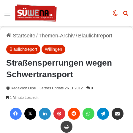
Auswahl
Skin u
Vo
Startseite
/
Themen-Archiv
/
Blaulichtreport
Blaulichtreport
Willingen
Straßensperrungen wegen
Schwertransport
Redaktion Olpe
Letztes Update 26.11.2012
0
1 Minute Lesezeit
Facebook
X
LinkedIn
Pinterest
Reddit
WhatsApp
Telegram
Per Mail weiterleiten
Drucken