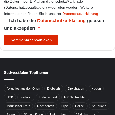
die Zukunft per E-Mail an datenschutz@arkm.de
(Datenschutzbeauftragter) widerrufen werden. Weitere
Informationen finden Sie in unserer
Datenschutzerklärung
.
Ich habe die
Datenschutzerklärung
gelesen
und akzeptiert.
*
Südwestfalen Topthemen:
Aktuelles aus den Orten
Diebstahl
Drolshagen
Hagen
HSK
Iserlohn
Lüdenscheid
MK Nachrichten
Märkischer Kreis
Nachrichten
Olpe
Polizei
Sauerland
Siegen
Südwestfalen
Unternehmen
Verkehrsunfall