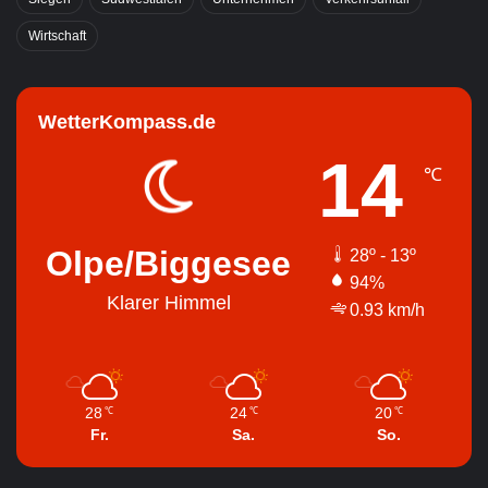
Wirtschaft
WetterKompass.de
14
℃
Olpe/Biggesee
28º - 13º
94%
Klarer Himmel
0.93 km/h
28
24
20
℃
℃
℃
Fr.
Sa.
So.