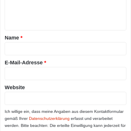
m
e
n
t
a
Name
*
r
*
E-Mail-Adresse
*
Website
Ich willige ein, dass meine Angaben aus diesem Kontaktformular
gemäß Ihrer
Datenschutzerklärung
erfasst und verarbeitet
werden. Bitte beachten: Die erteilte Einwilligung kann jederzeit für