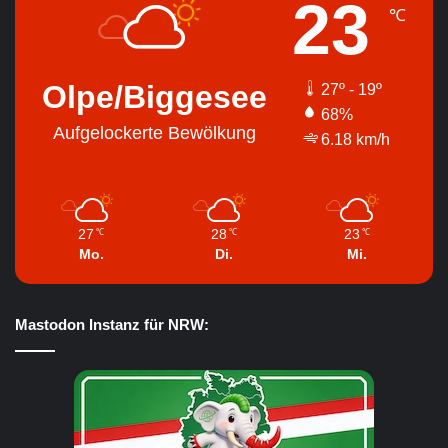
23
℃
Olpe/Biggesee
27º - 19º
68%
Aufgelockerte Bewölkung
6.18 km/h
27
28
23
℃
℃
℃
Mo.
Di.
Mi.
Mastodon Instanz für NRW: