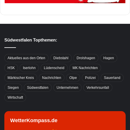
Südwestfalen Topthemen:
Aktuelles aus den Orten
Diebstahl
Drolshagen
Hagen
HSK
Iserlohn
Lüdenscheid
MK Nachrichten
Märkischer Kreis
Nachrichten
Olpe
Polizei
Sauerland
Siegen
Südwestfalen
Unternehmen
Verkehrsunfall
Wirtschaft
WetterKompass.de