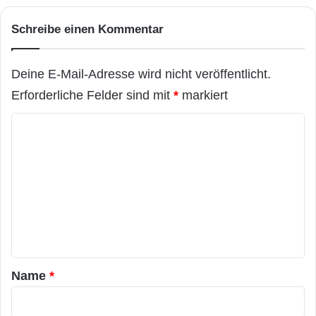
Schreibe einen Kommentar
Deine E-Mail-Adresse wird nicht veröffentlicht.
Erforderliche Felder sind mit
*
markiert
K
o
m
m
e
n
t
a
Name
*
r
*