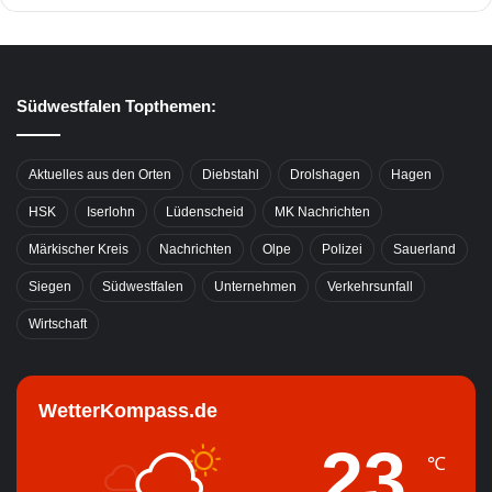
Südwestfalen Topthemen:
Aktuelles aus den Orten
Diebstahl
Drolshagen
Hagen
HSK
Iserlohn
Lüdenscheid
MK Nachrichten
Märkischer Kreis
Nachrichten
Olpe
Polizei
Sauerland
Siegen
Südwestfalen
Unternehmen
Verkehrsunfall
Wirtschaft
WetterKompass.de
23
℃