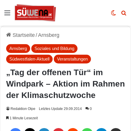
Auswahl
Skin u
Vo
Startseite
/
Arnsberg
Arnsberg
Soziales und Bildung
Südwestfalen-Aktuell
Veranstaltungen
„Tag der offenen Tür“ im
Windpark – Aktion im Rahmen
der Klimaschutzwoche
Redaktion Olpe
Letztes Update 29.09.2014
0
1 Minute Lesezeit
Facebook
X
LinkedIn
Pinterest
Reddit
WhatsApp
Telegram
Per Mail weiterleiten