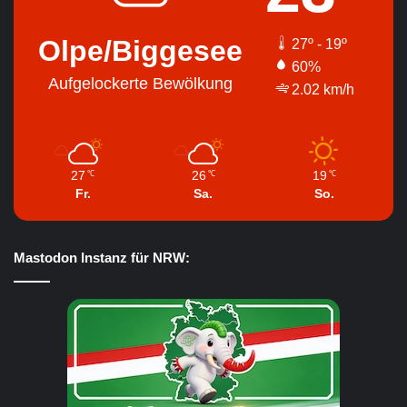
Olpe/Biggesee
27º - 19º
60%
Aufgelockerte Bewölkung
2.02 km/h
27
26
19
℃
℃
℃
Fr.
Sa.
So.
Mastodon Instanz für NRW: