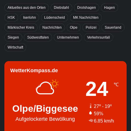
Aktuelles aus den Orten
Diebstahl
Drolshagen
Hagen
HSK
Iserlohn
Lüdenscheid
MK Nachrichten
Märkischer Kreis
Nachrichten
Olpe
Polizei
Sauerland
Siegen
Südwestfalen
Unternehmen
Verkehrsunfall
Wirtschaft
WetterKompass.de
24
℃
Olpe/Biggesee
27º - 19º
59%
Aufgelockerte Bewölkung
6.85 km/h