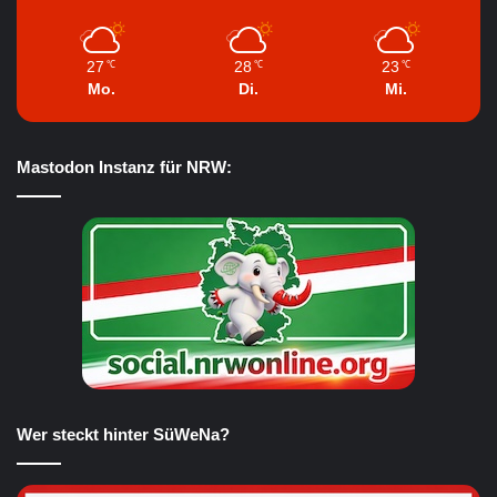
27
28
23
℃
℃
℃
Mo.
Di.
Mi.
Mastodon Instanz für NRW:
Wer steckt hinter SüWeNa?