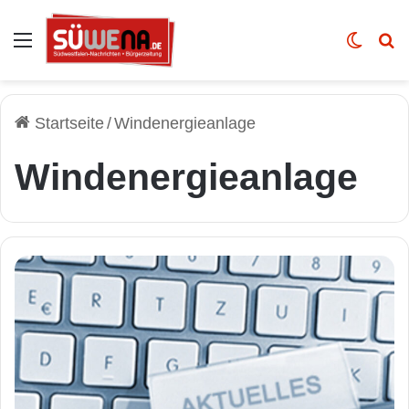
Auswahl
Skin u
Vo
Startseite
/
Windenergieanlage
Windenergieanlage