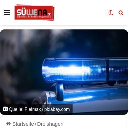
Auswahl
Skin u
Vo
Quelle: Fleimax / pixabay.com
Startseite
/
Drolshagen