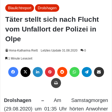
Blaulichtreport
Drolshagen
Täter stellt sich nach Flucht
vom Unfallort der Polizei in
Olpe
Anna-Katharina Reiß
Letztes Update 31.08.2020
0
1 Minute Lesezeit
Facebook
X
LinkedIn
Pinterest
Reddit
WhatsApp
Telegram
Per Mail weiterleiten
Drucken
Drolshagen –
Am Samstagmorgen
(29.08.2020) um 01:35 Uhr hörten Anwohner