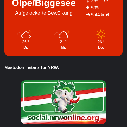
Olpe/Biggesee
26º - 19º
59%
Aufgelockerte Bewölkung
5.44 km/h
26
21
26
℃
℃
℃
Di.
Mi.
Do.
Mastodon Instanz für NRW: