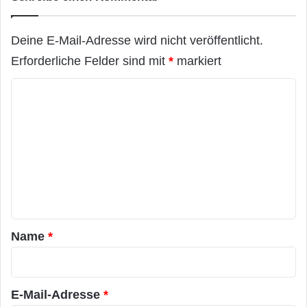
Deine E-Mail-Adresse wird nicht veröffentlicht.
Erforderliche Felder sind mit
*
markiert
K
o
m
m
e
n
t
a
Name
*
r
*
E-Mail-Adresse
*