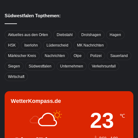
Südwestfalen Topthemen:
Aktuelles aus den Orten
Diebstahl
Drolshagen
Hagen
HSK
Iserlohn
Lüdenscheid
MK Nachrichten
Märkischer Kreis
Nachrichten
Olpe
Polizei
Sauerland
Siegen
Südwestfalen
Unternehmen
Verkehrsunfall
Wirtschaft
WetterKompass.de
23
℃