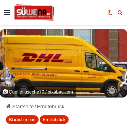
Auswahl
Skin u
Vo
Quelle: useche70 / pixabay.com
Startseite
/
Erndtebrück
Blaulichtreport
Erndtebrück