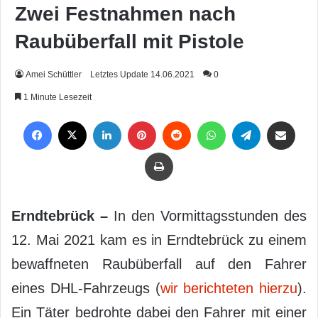
Zwei Festnahmen nach
Raubüberfall mit Pistole
Amei Schüttler
Letztes Update 14.06.2021
0
1 Minute Lesezeit
Facebook
X
LinkedIn
Pinterest
Reddit
WhatsApp
Telegram
Per Mail weiterleiten
Drucken
Erndtebrück –
In den Vormittagsstunden des
12. Mai 2021 kam es in Erndtebrück zu einem
bewaffneten Raubüberfall auf den Fahrer
eines DHL-Fahrzeugs (
wir berichteten hierzu
).
Ein Täter bedrohte dabei den Fahrer mit einer