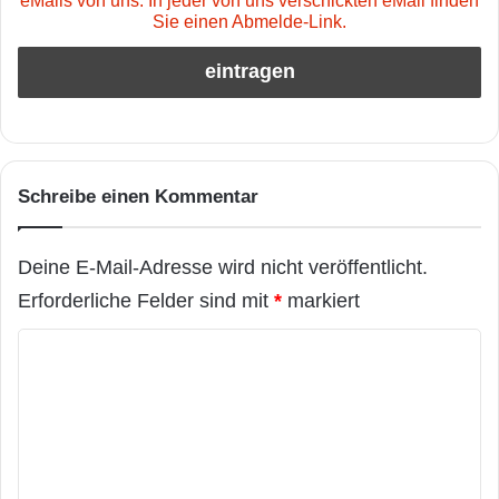
eMails von uns. In jeder von uns verschickten eMail finden
Sie einen Abmelde-Link.
Schreibe einen Kommentar
Deine E-Mail-Adresse wird nicht veröffentlicht.
Erforderliche Felder sind mit
*
markiert
K
o
m
m
e