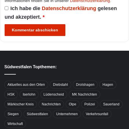
Informationen finden Sie in unserer
Datenschutzerklärung
.
Ich habe die
Datenschutzerklärung
gelesen
und akzeptiert.
*
Südwestfalen Topthemen:
Aktuelles aus den Orten
Diebstahl
Drolshagen
Hagen
HSK
Iserlohn
Lüdenscheid
MK Nachrichten
Märkischer Kreis
Nachrichten
Olpe
Polizei
Sauerland
Siegen
Südwestfalen
Unternehmen
Verkehrsunfall
Wirtschaft