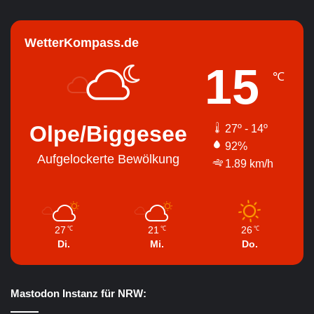
WetterKompass.de
15
℃
Olpe/Biggesee
27º - 14º
92%
Aufgelockerte Bewölkung
1.89 km/h
27
21
26
℃
℃
℃
Di.
Mi.
Do.
Mastodon Instanz für NRW: