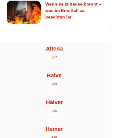
Wenn es zuhause brennt –
was im Ernstfall zu
beachten ist
Altena
377
Balve
289
Halver
206
Hemer
536