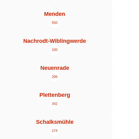
Menden
550
Nachrodt-Wiblingwerde
100
Neuenrade
206
Plettenberg
342
Schalksmühle
174