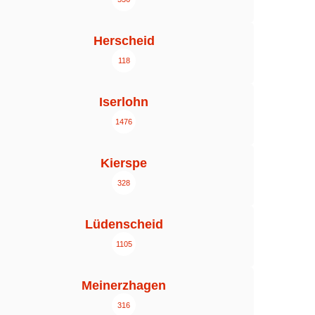
Herscheid
118
Iserlohn
1476
Kierspe
328
Lüdenscheid
1105
Meinerzhagen
316