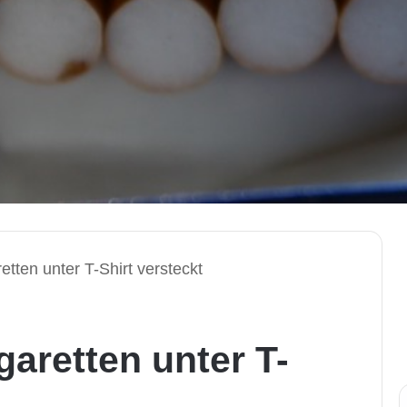
etten unter T-Shirt versteckt
garetten unter T-