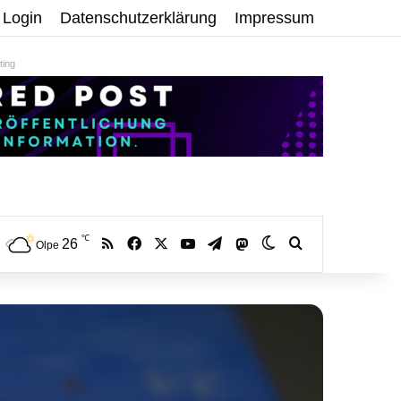
Login
Datenschutzerklärung
Impressum
ing
℃
RSS
Facebook
X
YouTube
Telegram
26
Mastodon
Skin umschalten
Volltextsuche:
Olpe