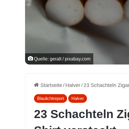
Quelle: geralt / pixabay.com
Startseite
/
Halver
/
23 Schachteln Zigar
Blaulichtreport
Halver
23 Schachteln Zi