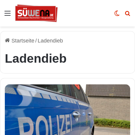
Auswahl
Skin u
Vo
Startseite
/
Ladendieb
Ladendieb