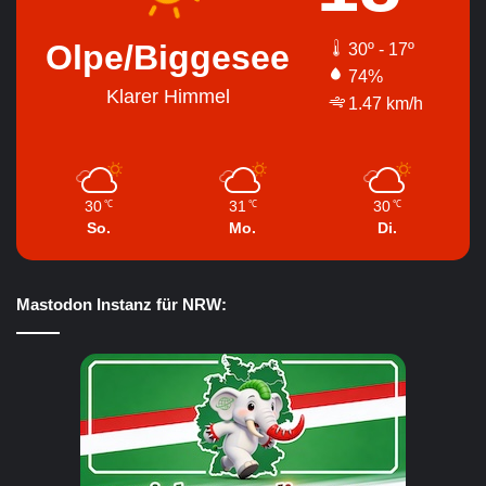
Olpe/Biggesee
30º - 17º
74%
Klarer Himmel
1.47 km/h
30
31
30
℃
℃
℃
So.
Mo.
Di.
Mastodon Instanz für NRW: