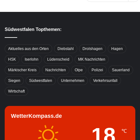
Südwestfalen Topthemen:
Aktuelles aus den Orten
Diebstahl
Drolshagen
Hagen
HSK
Iserlohn
Lüdenscheid
MK Nachrichten
Märkischer Kreis
Nachrichten
Olpe
Polizei
Sauerland
Siegen
Südwestfalen
Unternehmen
Verkehrsunfall
Wirtschaft
WetterKompass.de
18
℃