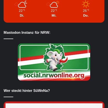
22
22
26
℃
℃
℃
Di.
Mi.
Do.
Mastodon Instanz für NRW:
Wer steckt hinter SüWeNa?