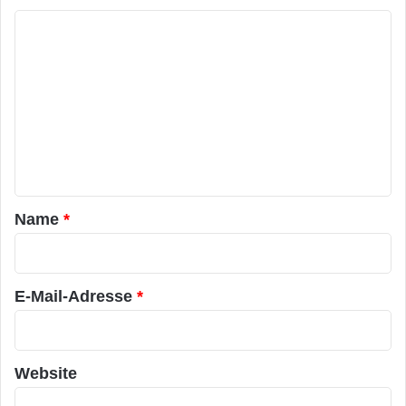
K
o
m
m
e
n
t
a
Name
*
r
*
E-Mail-Adresse
*
Website