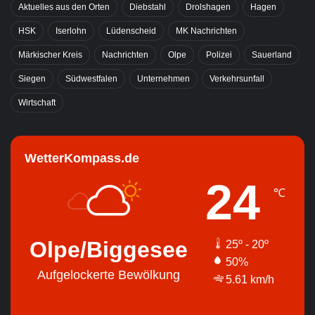
Aktuelles aus den Orten
Diebstahl
Drolshagen
Hagen
HSK
Iserlohn
Lüdenscheid
MK Nachrichten
Märkischer Kreis
Nachrichten
Olpe
Polizei
Sauerland
Siegen
Südwestfalen
Unternehmen
Verkehrsunfall
Wirtschaft
WetterKompass.de
24
℃
Olpe/Biggesee
25º - 20º
50%
Aufgelockerte Bewölkung
5.61 km/h