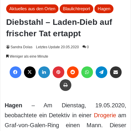
Aktuelles aus den Orten
Blaulichtreport
Hagen
Diebstahl – Laden-Dieb auf
frischer Tat ertappt
Sandra Dolas
Letztes Update 20.05.2020
0
Weniger als eine Minute
Facebook
X
LinkedIn
Pinterest
Reddit
WhatsApp
Telegram
Per Mail weiterleiten
Drucken
Hagen
– Am Dienstag, 19.05.2020,
beobachtete ein Detektiv in einer
Drogerie
am
Graf-von-Galen-Ring einen Mann. Dieser